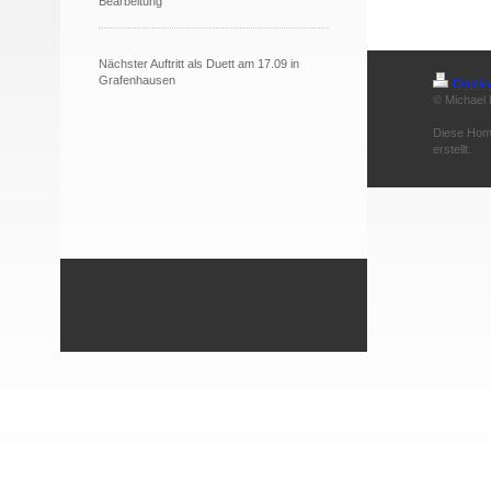
Bearbeitung
Nächster Auftritt als Duett am 17.09 in
Grafenhausen
Druckv
© Michael 
Diese Hom
erstellt.