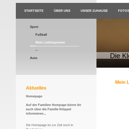
STARTSEITE
ÜBER UNS
UNSER ZUHAUSE
FOTO
Sport
Fußball
Mein Lieblingsteam
--
Die K
Auto
Mein 
Aktuelles
Homepage
Auf der Familien Hompage könnt ihr
euch über die Familie Klöppel
informieren...
Die Homepage ist zur Zeit noch in