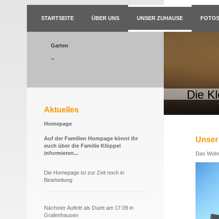
STARTSEITE
ÜBER UNS
UNSER ZUHAUSE
FOTO
Garten
--
Die K
Aktuelles
Homepage
Auf der Familien Hompage könnt ihr
Unser
euch über die Familie Klöppel
informieren...
Das Wohnh
Die Homepage ist zur Zeit noch in
Bearbeitung
Nächster Auftritt als Duett am 17.09 in
Grafenhausen