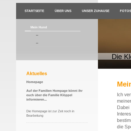
STARTSEITE
ÜBER UNS
UNSER ZUHAUSE
FOTO
Mein Hund
--
--
Die K
Aktuelles
Homepage
Mei
Auf der Familien Hompage könnt ihr
Ich ve
euch über die Familie Klöppel
informieren...
meiner
Dabei 
Die Homepage ist zur Zeit noch in
Interes
Bearbeitung
bestim
die Sp