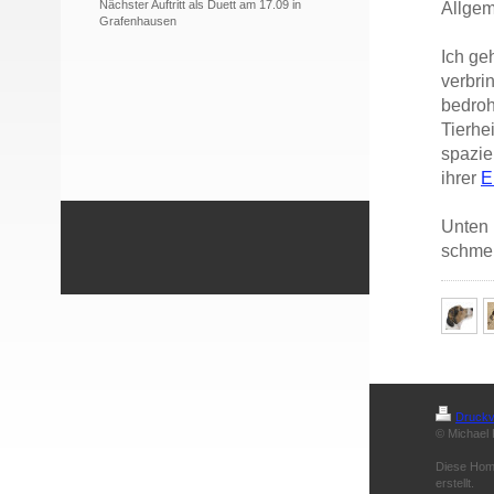
Nächster Auftritt als Duett am 17.09 in
Allgem
Grafenhausen
Ich ge
verbrin
bedroh
Tierhe
spazie
ihrer
E
Unten 
schme
Druckv
© Michael 
Diese Hom
erstellt.